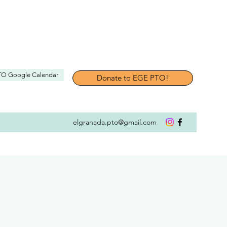
TO Google Calendar
Donate to EGE PTO!
elgranada.pto@gmail.com