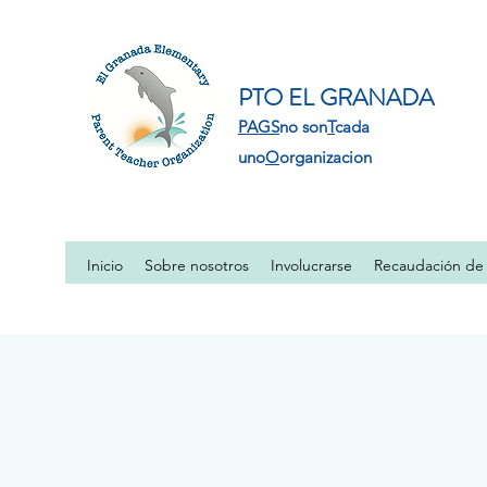
PTO EL GRANADA
PAGS
no son
T
cada
uno
O
organizacion
Inicio
Sobre nosotros
Involucrarse
Recaudación de