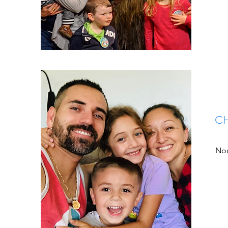
CH
Noc