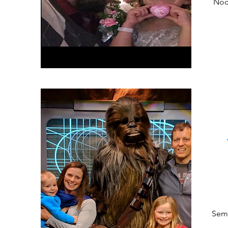
Noc
Sema