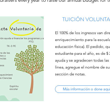
raisers every year to raise our annual budget for t
TUICIÓN VOLUNTA
El 100% de los ingresos van di
enriquecimiento para la escuela 
educación física). El pedido, 
estudiante para el año, es de $
ayuda y se agradecen todas la
línea, agregue el nombre de su 
sección de notas.
Más información o done aqu