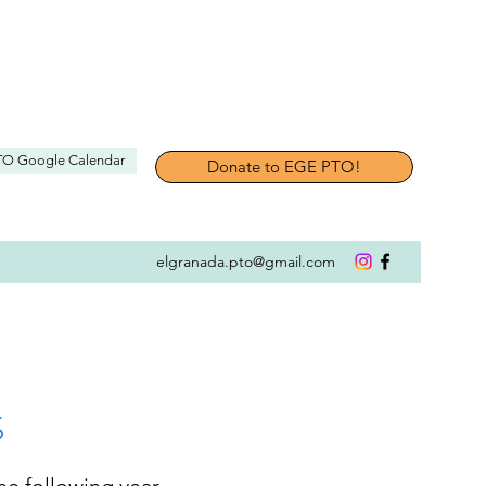
TO Google Calendar
Donate to EGE PTO!
elgranada.pto@gmail.com
S