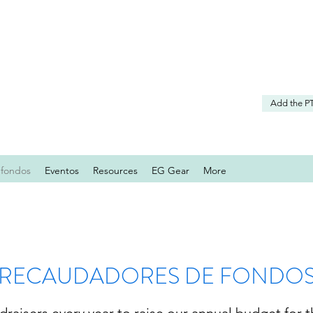
Add the P
 fondos
Eventos
Resources
EG Gear
More
RECAUDADORES DE FONDO