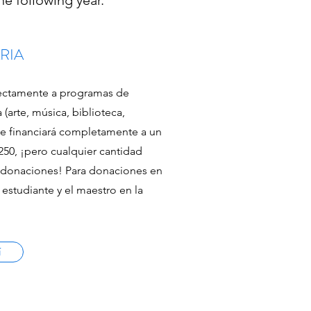
he following year.
RIA
rectamente a programas de
(arte, música, biblioteca,
que financiará completamente a un
 250, ¡pero cualquier cantidad
s donaciones! Para donaciones en
estudiante y el maestro en la
í