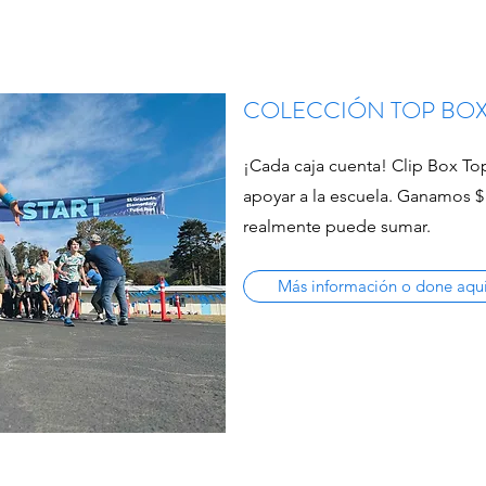
COLECCIÓN TOP BO
¡Cada caja cuenta! Clip Box To
apoyar a la escuela. Ganamos $ 
realmente puede sumar.
Más información o done aqu