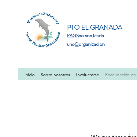
PTO EL GRANADA
PAGS
no son
T
cada
uno
O
organizacion
Inicio
Sobre nosotros
Involucrarse
Recaudación de