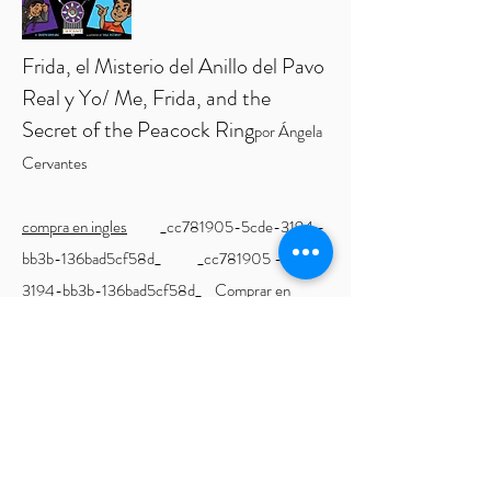
Frida, el Misterio del Anillo del Pavo
Real y Yo/ Me, Frida, and the
Secret of the Peacock Ring
por Ángela
Cervantes
compra en ingles
_cc781905-5cde-3194 -
bb3b-136bad5cf58d_ _cc781905 -5cde-
3194-bb3b-136bad5cf58d_
Comprar en
Español