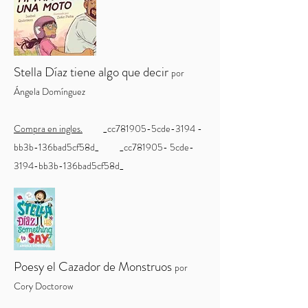
Stella Díaz tiene algo que decir
por
Ángela Domínguez
Compra en ingles.
_cc781905-5cde-3194 -
bb3b-136bad5cf58d_ _cc781905- 5cde-
3194-bb3b-136bad5cf58d_
Poesy el Cazador de Monstruos
por
Cory Doctorow