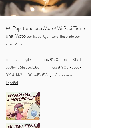
Mi Papi tiene una Moto/Mi Papi Tiene
una Moto
por Isabel Quintero, Ilustrado por
Zeke Peña.
compra en ingles
. _cc781905-5cde-3194 -
bb3b-136bad5cf58d_ _cc781905 -5cde-
3194-bb3b-136bad5cf58d_
Comprar en
Español