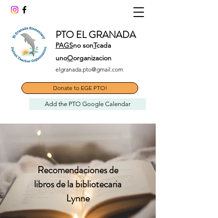
PTO EL GRANADA
PAGS
no son
T
cada
uno
O
organizacion
elgranada.pto@gmail.com
Donate to EGE PTO!
Add the PTO Google Calendar
Recomendaciones de
libros de la bibliotecaria
Lynne