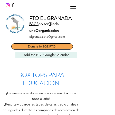
PTO EL GRANADA
PAGS
no son
T
cada
uno
O
organizacion
elgranada.pto@gmail.com
Donate to EGE PTO!
Add the PTO Google Calendar
BOX TOPS PARA
EDUCACION
¡Escanee sus recibos con la aplicación Box Tops
todo el año!
¡Recorte y guarde las tapas de cajas tradicionales y
entréguelas durante las campañas de recolección de