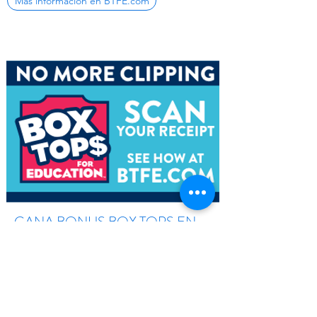
Más información en BTFE.com
GANA BONUS BOX TOPS EN
SAFEWAY
Gane Bonus Box Tops durante todo el año. No
se requiere recorte.
1. Regístrese en el programa de