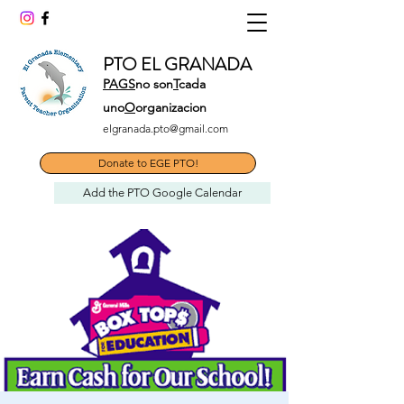
PTO EL GRANADA
PAGS
no son
T
cada
uno
O
organizacion
elgranada.pto@gmail.com
Donate to EGE PTO!
Add the PTO Google Calendar