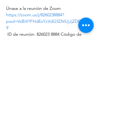
Únase a la reunión de Zoom 
https://zoom.us/j/8260238884?
pwd=VzBiV1FHdExYcVdGSDViUjJjZDF0QT0
9
 ID de reunión: 826023 8884 Código de 
acceso: 5nZdyW 
 Un toque móvil + 16699009128`` 8260238884 
# ,,,,,, 0 # ,, 570821 # 
 US (San José) + 12532158782`` 8260238884 # 
,,,,,, 0 # ,, 570821 # 
¡CONTÁCTENOS!
apartado de correos 2194,
El Granada CA, 94018
elgranada.pto@gmail.com
Número de identificación fiscal
20-2530814