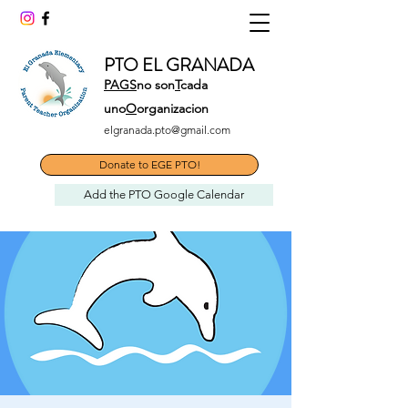
PTO EL GRANADA
PAGS
no son
T
cada
uno
O
organizacion
elgranada.pto@gmail.com
Donate to EGE PTO!
Add the PTO Google Calendar