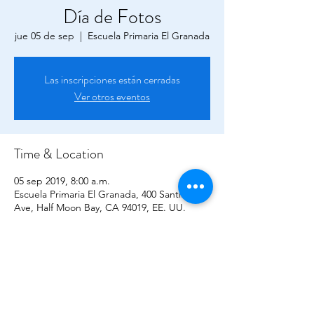
Día de Fotos
jue 05 de sep
  |  
Escuela Primaria El Granada
Las inscripciones están cerradas
Ver otros eventos
Time & Location
05 sep 2019, 8:00 a.m.
Escuela Primaria El Granada, 400 Santiago
Ave, Half Moon Bay, CA 94019, EE. UU.
¡CONTÁCTENOS!
apartado de correos 2194,
El Granada CA, 94018