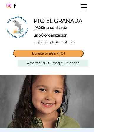
PTO EL GRANADA
PAGS
no son
T
cada
uno
O
organizacion
elgranada.pto@gmail.com
Donate to EGE PTO!
Add the PTO Google Calendar