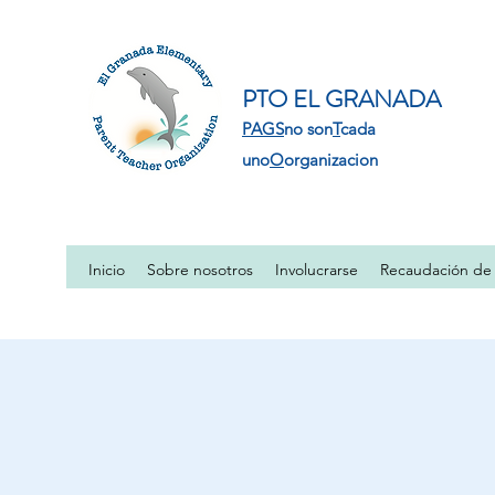
PTO EL GRANADA
PAGS
no son
T
cada
uno
O
organizacion
Inicio
Sobre nosotros
Involucrarse
Recaudación de