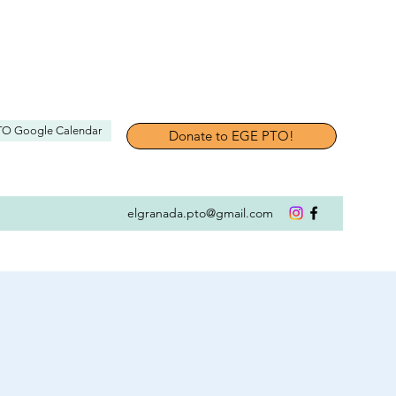
TO Google Calendar
Donate to EGE PTO!
elgranada.pto@gmail.com