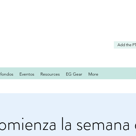
Add the P
 fondos
Eventos
Resources
EG Gear
More
omienza la semana 