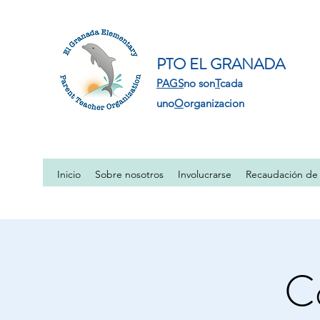
PTO EL GRANADA
PAGS
no son
T
cada
uno
O
organizacion
Inicio
Sobre nosotros
Involucrarse
Recaudación de
C