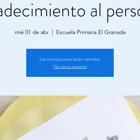
adecimiento al pers
mié 01 de abr
  |  
Escuela Primaria El Granada
Las inscripciones están cerradas
Ver otros eventos