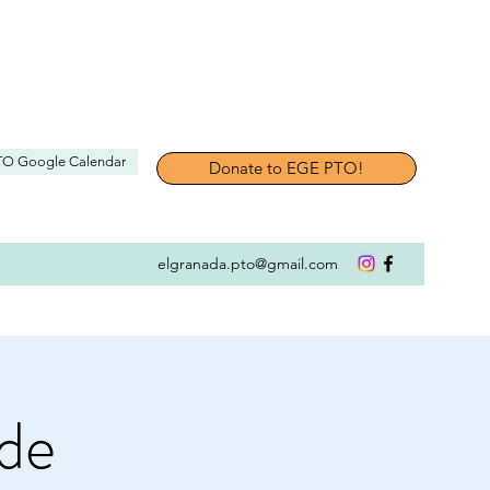
TO Google Calendar
Donate to EGE PTO!
elgranada.pto@gmail.com
de