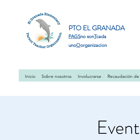
PTO EL GRANADA
PAGS
no son
T
cada
uno
O
organizacion
Inicio
Sobre nosotros
Involucrarse
Recaudación de
Event