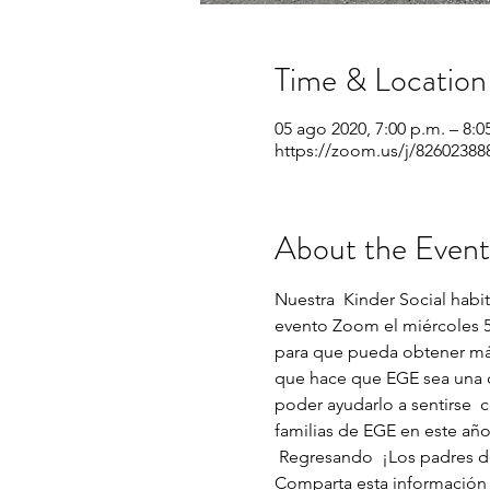
Time & Location
05 ago 2020, 7:00 p.m. – 8:0
https://zoom.us/j/826023
About the Event
Nuestra  Kinder Social habit
evento Zoom el miércoles 5
para que pueda obtener más
que hace que EGE sea una c
poder ayudarlo a sentirse 
familias de EGE en este año
 Regresando  ¡Los padres de K también son bienvenidos! Si conoce a una familia entrante de TK / K, por favor  
Comparta esta información co