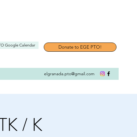
TO Google Calendar
Donate to EGE PTO!
elgranada.pto@gmail.com
TK / K