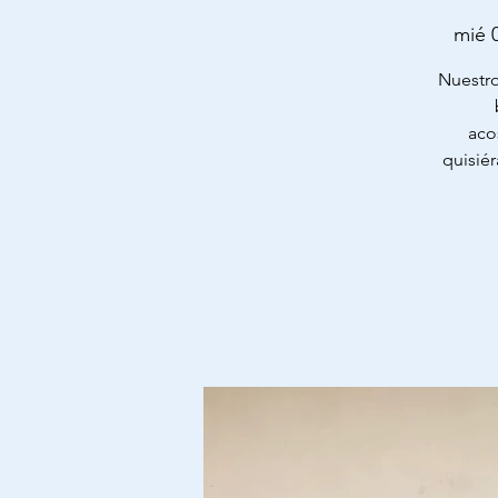
mié 
Nuestro
aco
quisié