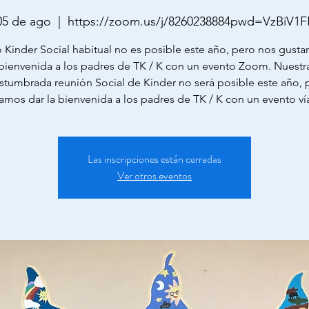
05 de ago
  |  
https://zoom.us/j/8260238884pwd=VzBiV1
 Kinder Social habitual no es posible este año, pero nos gustarí
bienvenida a los padres de TK / K con un evento Zoom. Nuestr
stumbrada reunión Social de Kinder no será posible este año, 
ramos dar la bienvenida a los padres de TK / K con un evento v
Las inscripciones están cerradas
Ver otros eventos