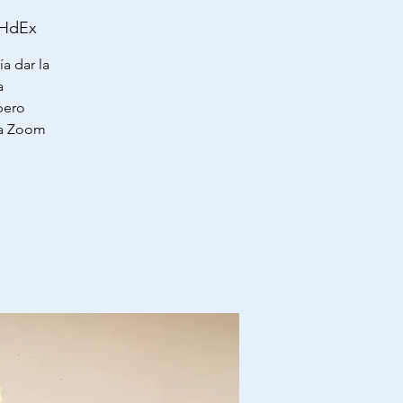
FHdEx
a dar la
a
pero
ía Zoom